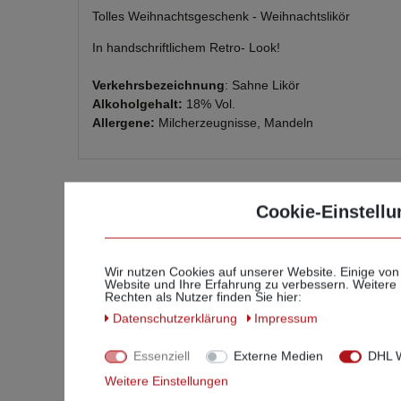
Tolles Weihnachtsgeschenk - Weihnachtslikör
In handschriftlichem Retro- Look!
Verkehrsbezeichnung
: Sahne Likör
Alkoholgehalt:
18% Vol.
Allergene:
Milcherzeugnisse
, Mandeln
Cookie-Einstellu
Ihr
Wir nutzen Cookies auf unserer Website. Einige von
Website und Ihre Erfahrung zu verbessern. Weitere
Rechten als Nutzer finden Sie hier:
Daten­schutz­erklärung
Impressum
Geben
Essenziell
Externe Medien
DHL W
Weitere Einstellungen