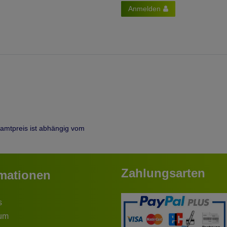
Anmelden
samtpreis ist abhängig vom
Zahlungsarten
rmationen
s
um