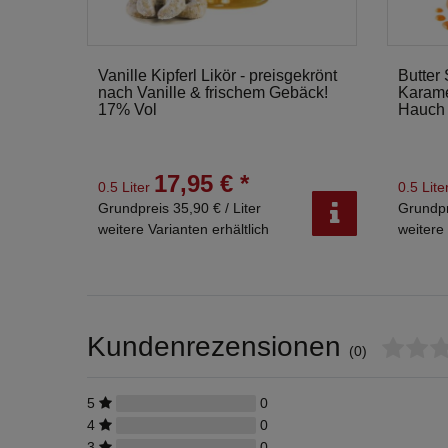
Vanille Kipferl Likör - preisgekrönt
Butter 
nach Vanille & frischem Gebäck!
Karame
17% Vol
Hauch
17,95 € *
0.5 Liter
0.5 Lite
Grundpreis 35,90 € / Liter
Grundpr
weitere Varianten erhältlich
weitere 
Kundenrezensionen
(0)
5
0
4
0
3
0