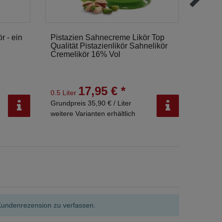
 - ein
Pistazien Sahnecreme Likör Top
Käseku
Qualität Pistazienlikör Sahnelikör
Saule
Cremelikör 16% Vol
Liqueu
17,95 € *
0.5 Liter
0.5 Lit
Grundpreis 35,90 € / Liter
Grundpr
weitere Varianten erhältlich
weitere
Kundenrezension zu verfassen.