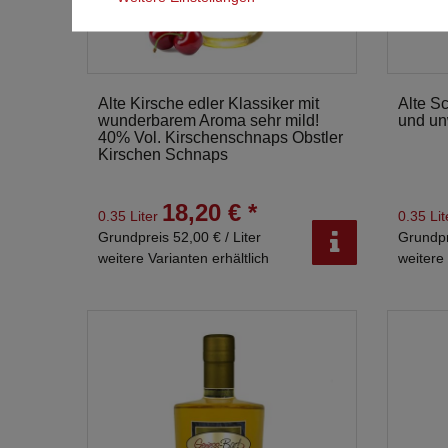
Alte Kirsche edler Klassiker mit
Alte S
wunderbarem Aroma sehr mild!
und un
40% Vol. Kirschenschnaps Obstler
Kirschen Schnaps
18,20 € *
0.35 Liter
0.35 Li
Grundpreis 52,00 € / Liter
Grundpr
weitere Varianten erhältlich
weitere 