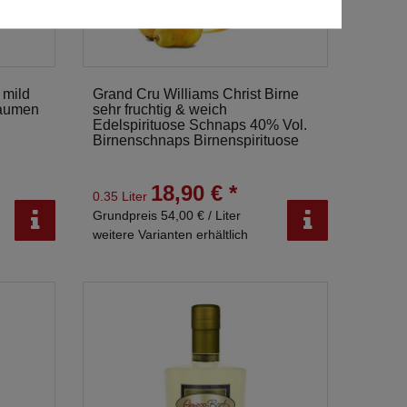
 mild
Grand Cru Williams Christ Birne
laumen
sehr fruchtig & weich
Edelspirituose Schnaps 40% Vol.
Birnenschnaps Birnenspirituose
18,90 € *
0.35 Liter
Grundpreis 54,00 € / Liter
weitere Varianten erhältlich