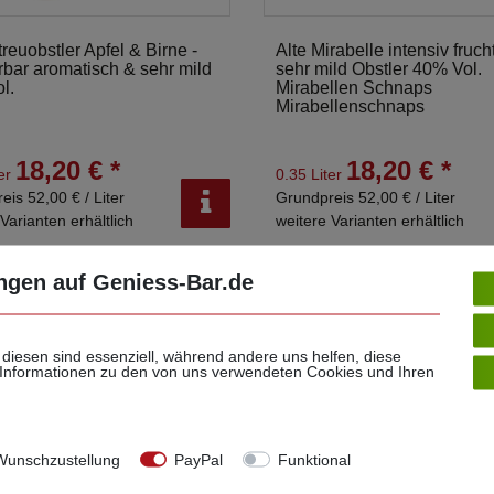
treuobstler Apfel & Birne -
Alte Mirabelle intensiv fruch
bar aromatisch & sehr mild
sehr mild Obstler 40% Vol.
l.
Mirabellen Schnaps
Mirabellenschnaps
18,20 € *
18,20 € *
ter
0.35 Liter
eis 52,00 € / Liter
Grundpreis 52,00 € / Liter
Varianten erhältlich
weitere Varianten erhältlich
ngen auf Geniess-Bar.de
 diesen sind essenziell, während andere uns helfen, diese
 Informationen zu den von uns verwendeten Cookies und Ihren
unschzustellung
PayPal
Funktional