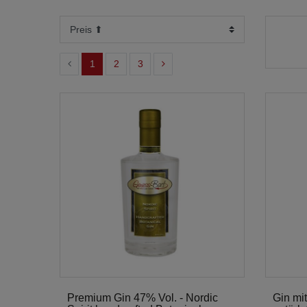
1
2
3
Premium Gin 47% Vol. - Nordic
Gin mit