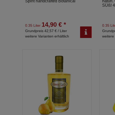
Spirit handcrafted Botanical
natürl
SÜß! 4
14,90 € *
0.35 Liter
0.35 Li
Grundpreis 42,57 € / Liter
Grundpr
weitere Varianten erhältlich
weitere 