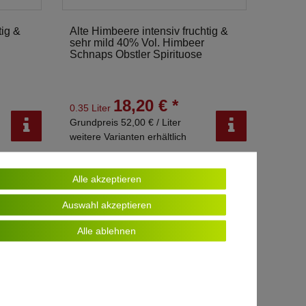
tig &
Alte Himbeere intensiv fruchtig &
sehr mild 40% Vol. Himbeer
Schnaps Obstler Spirituose
18,20 € *
0.35 Liter
Grundpreis 52,00 € / Liter
weitere Varianten erhältlich
Alle akzeptieren
Auswahl akzeptieren
Alle ablehnen