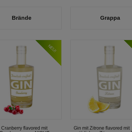
Brände
Grappa
NEU!
 Cranberry flavored mit
Gin mit Zitrone flavored mit