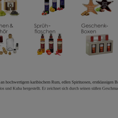
l an hochwertigem karibischem Rum, edlen Spirituosen, erstklassigen 
s und Kuba hergestellt. Er zeichnet sich durch seinen süßen Geschmack
rden in Eichenfässern gereift um ihren charakteristischen Geschmack
 während Calvados aus Äpfeln hergestellt wird und ein intensives Fruc