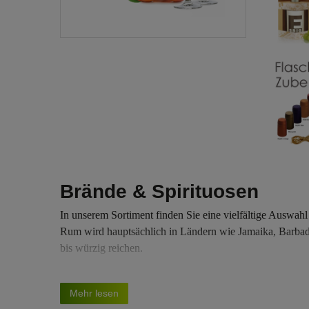
Brände & Spirituosen
In unserem Sortiment finden Sie eine vielfältige Auswah
Rum wird hauptsächlich in Ländern wie Jamaika, Barbado
bis würzig reichen.
Edle Spirituosen wie spanischer Brandy und Calvados we
Mehr lesen
destilliert und hat einen weichen, fruchtigen Geschmack,