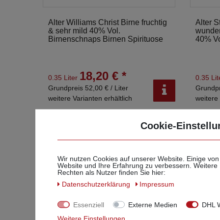
Alter Williams Christ Birne fruchtig
Alter S
& sehr mild 40% Vol.
wunder
Birnenschnaps Birnen Spirituose
40% Vo
18,20 € *
0.35 Liter
0.35 Li
Grundpreis 52,00 € / Liter
Grundpr
weitere Varianten erhältlich
weitere 
Cookie-Einstellu
Wir nutzen Cookies auf unserer Website. Einige von
Website und Ihre Erfahrung zu verbessern. Weitere
Rechten als Nutzer finden Sie hier:
Daten­schutz­erklärung
Impressum
Essenziell
Externe Medien
DHL W
Weitere Einstellungen