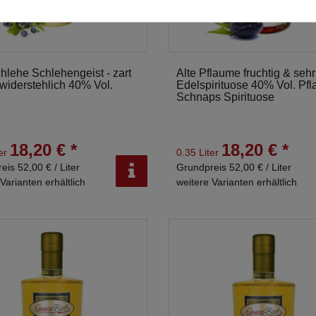
chlehe Schlehengeist - zart
Alte Pflaume fruchtig & sehr
widerstehlich 40% Vol.
Edelspirituose 40% Vol. Pf
Schnaps Spirituose
18,20 € *
18,20 € *
ter
0.35 Liter
eis 52,00 € / Liter
Grundpreis 52,00 € / Liter
Varianten erhältlich
weitere Varianten erhältlich