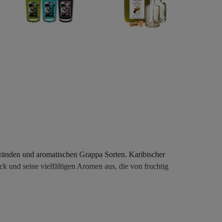
Bränden und aromatischen Grappa Sorten. Karibischer
 und seine vielfältigen Aromen aus, die von fruchtig
 zu entwickeln. Spanischer Brandy wird aus Wein
htaroma aufweist.