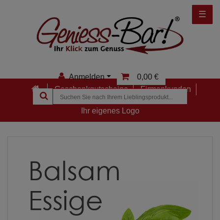
☰
Anmelden
0,00 €
Geschenkgutscheine
Firmenkunden
Anmelden
Ihr eigenes Logo
Registrieren
Merkzettel