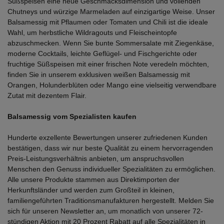
Süßspeisen eine neue Geschmacksdimension und vollenden
Chutneys und würzige Marmeladen auf einzigartige Weise. Unser
Balsamessig mit Pflaumen oder Tomaten und Chili ist die ideale
Wahl, um herbstliche Wildragouts und Fleischeintopfe
abzuschmecken. Wenn Sie bunte Sommersalate mit Ziegenkäse,
moderne Cocktails, leichte Geflügel- und Fischgerichte oder
fruchtige Süßspeisen mit einer frischen Note veredeln möchten,
finden Sie in unserem exklusiven weißen Balsamessig mit
Orangen, Holunderblüten oder Mango eine vielseitig verwendbare
Zutat mit dezentem Flair.
Balsamessig vom Spezialisten kaufen
Hunderte exzellente Bewertungen unserer zufriedenen Kunden
bestätigen, dass wir nur beste Qualität zu einem hervorragenden
Preis-Leistungsverhältnis anbieten, um anspruchsvollen
Menschen den Genuss individueller Spezialitäten zu ermöglichen.
Alle unsere Produkte stammen aus Direktimporten der
Herkunftsländer und werden zum Großteil in kleinen,
familiengeführten Traditionsmanufakturen hergestellt. Melden Sie
sich für unseren Newsletter an, um monatlich von unserer 72-
stündigen Aktion mit 20 Prozent Rabatt auf alle Spezialitäten in