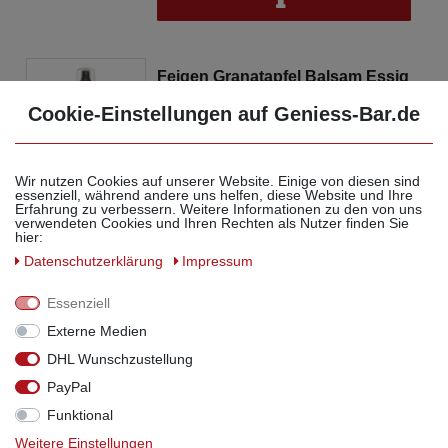
Feigen Granatapfel Balsam Essig
- Spezialität Sprühflasche 0,26L
balsamartig fruchtig & mild 5%
Cookie-Einstellungen auf Geniess-Bar.de
Säure
6,90 € *
0.26 Liter
Wir nutzen Cookies auf unserer Website. Einige von diesen sind
Grundpreis 26,54 € / Liter
essenziell, während andere uns helfen, diese Website und Ihre
Erfahrung zu verbessern. Weitere Informationen zu den von uns
verwendeten Cookies und Ihren Rechten als Nutzer finden Sie
hier:
Daten­schutz­erklärung
Impressum
Essenziell
Weißer Balsam Essig Bianco
Sprühflasche 0,26L Sehr mild &
Externe Medien
konzentriert 5% Säure
DHL Wunschzustellung
Pumpspray
PayPal
7,50 € *
0.26 Liter
Funktional
Grundpreis 28,85 € / Liter
Weitere Einstellungen