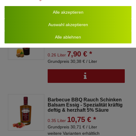
Alle akzeptieren
Auswahl akzeptieren
Honig Walnuss Balsam Essig -
Spezialität Sprühflasche 0,26L
Alle ablehnen
balsamartig nussig und mild 5%
Säure Pumpspray
7,90 € *
0.26 Liter
Grundpreis 30,38 € / Liter
Barbecue BBQ Rauch Schinken
Balsam Essig - Spezialität kräftig
deftig & herzhaft 5% Säure
10,75 € *
0.35 Liter
Grundpreis 30,71 € / Liter
weitere Varianten erhältlich