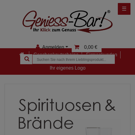
☰
Anmelden
0,00 €
Geschenkgutscheine
Firmenkunden
Anmelden
Ihr eigenes Logo
Registrieren
Merkzettel