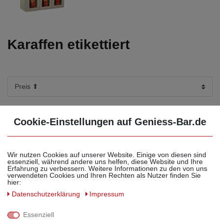
Karaffen etikettiert
zurück zu Brände & Spirituosen
Cookie-Einstellungen auf Geniess-Bar.de
Wir nutzen Cookies auf unserer Website. Einige von diesen sind
essenziell, während andere uns helfen, diese Website und Ihre
Grappa Prosecco Riserva
Erfahrung zu verbessern. Weitere Informationen zu den von uns
holzfassgereifte Spitzengrappa
verwendeten Cookies und Ihren Rechten als Nutzer finden Sie
sehr mild! 40% Vol.
hier:
19,30 € *
Daten­schutz­erklärung
Impressum
0.35 Liter
Grundpreis 55,14 € / Liter
Essenziell
weitere Varianten erhältlich