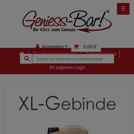
☰
Anmelden
0,00 €
Geschenkgutscheine
Firmenkunden
Anmelden
Ihr eigenes Logo
Registrieren
Merkzettel