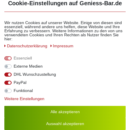
Cookie-Einstellungen auf Geniess-Bar.de
Wir nutzen Cookies auf unserer Website. Einige von diesen sind
Feine Öle
essenziell, während andere uns helfen, diese Website und Ihre
Erfahrung zu verbessern. Weitere Informationen zu den von uns
verwendeten Cookies und Ihren Rechten als Nutzer finden Sie
hier:
Daten­schutz­erklärung
Impressum
Essenziell
Externe Medien
zurück zu Großgebinde bis 5 L
DHL Wunschzustellung
PayPal
Funktional
Peperoniöl - Chiliöl 5L
Weitere Einstellungen
Angenehm scharf!
73,40 € *
Alle akzeptieren
5 Liter
Grundpreis 14,68 € / Liter
Auswahl akzeptieren
weitere Varianten erhältlich