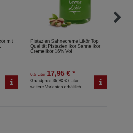
kör mit
Pistazien Sahnecreme Likör Top
Lebku
.
Qualität Pistazienlikör Sahnelikör
Weihna
Cremelikör 16% Vol
17,95 € *
0.5 Liter
0.35 Li
Grundpreis 35,90 € / Liter
Grundpr
weitere Varianten erhältlich
weitere