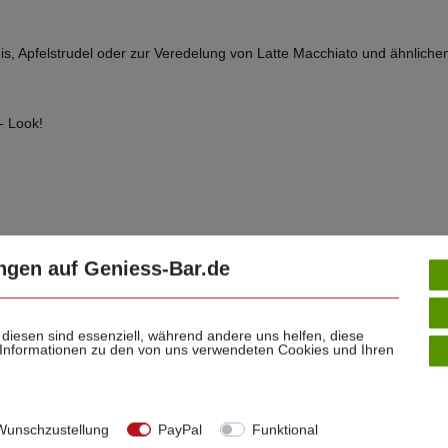
eis, Apfelstrudel oder zur Veredelung von Latte Macchiato und ähnliche
- Look!
ngen auf Geniess-Bar.de
 diesen sind essenziell, während andere uns helfen, diese
 Informationen zu den von uns verwendeten Cookies und Ihren
e Meinung zählt!
unschzustellung
PayPal
Funktional
 Sie Ihre Stimme für unseren Shop ab