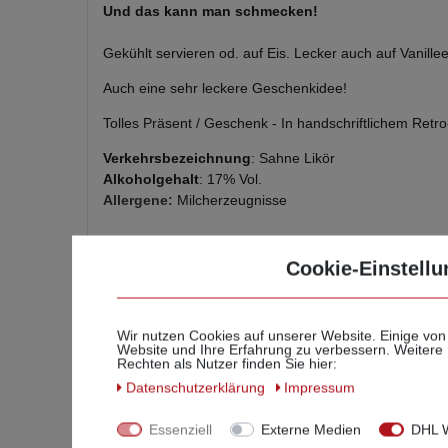
Und das kann man schmecken!
Gekühlt servieren od. auf Eis. Lecker auch auf Vanille
Auch eine sehr leckere Geschenkidee!
Tolles Präsent / Geschenk - In handschriftlichem Retro
Verkehrsbezeichnung
:
Sahne Likör
Alkoholgehalt
: 17% Vol.
Allergene:
Milcherzeugnisse
Cookie-Einstellu
Wir nutzen Cookies auf unserer Website. Einige von
Website und Ihre Erfahrung zu verbessern. Weitere
Ihr
Rechten als Nutzer finden Sie hier:
Daten­schutz­erklärung
Impressum
Essenziell
Externe Medien
DHL W
Geben