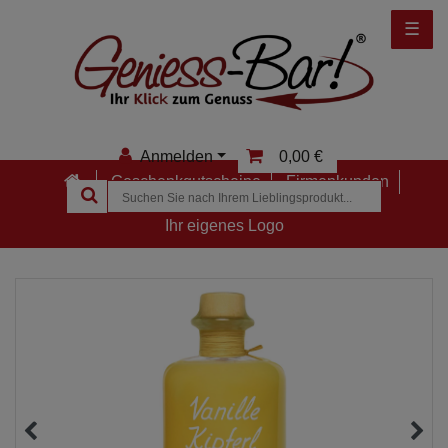
☰
Anmelden
0,00 €
Geschenkgutscheine
Firmenkunden
Anmelden
Ihr eigenes Logo
Registrieren
Merkzettel