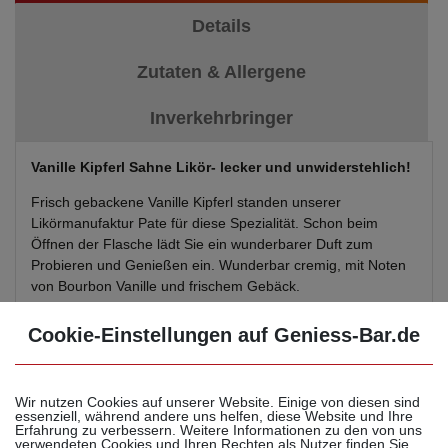
Details
Zutaten & Allergene
Inverkehrbringer
Vanille Kipferl Sahne Likör- lecker und unwiderstehlich!
Frisch gebackene Vanille Kipferl standen unserer
Likörmanufaktur Pate für diese Spezialität. Schon beim
Öffnen der Flasche lädt Sie ein wunderbarer Duft zum
Probieren und Genießen ein. Wunderbar cremig, mit Noten
von Bourbon Vanille und frischem Gebäck.
Am besten pur on the rocks, oder über heißem Apfelstrudel
Cookie-Einstellungen auf Geniess-Bar.de
mit Sahne!
Tolles Weihnachtsgeschenk - Weihnachtslikör.
Wir nutzen Cookies auf unserer Website. Einige von diesen sind
essenziell, während andere uns helfen, diese Website und Ihre
In handschriftlichem Retro- Look!
Erfahrung zu verbessern. Weitere Informationen zu den von uns
verwendeten Cookies und Ihren Rechten als Nutzer finden Sie