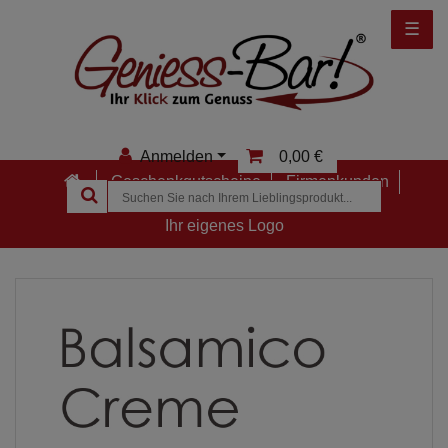
☰
Anmelden
0,00 €
Geschenkgutscheine
Firmenkunden
Anmelden
Ihr eigenes Logo
Registrieren
Merkzettel