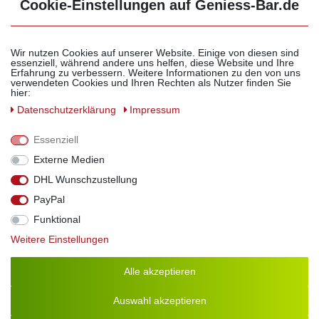
Cookie-Einstellungen auf Geniess-Bar.de
Balsamico Creme Erdbeere 3%
Wir nutzen Cookies auf unserer Website. Einige von diesen sind
Säure mit original Crema di Aceto
essenziell, während andere uns helfen, diese Website und Ihre
Balsamico di Modena IGP.
Erfahrung zu verbessern. Weitere Informationen zu den von uns
verwendeten Cookies und Ihren Rechten als Nutzer finden Sie
7,30 € *
0.26 Liter
hier:
Grundpreis 28,08 € / Liter
Daten­schutz­erklärung
Impressum
weitere Varianten erhältlich
Essenziell
Externe Medien
DHL Wunschzustellung
PayPal
Balsamico Creme Blaubeer 3%
Funktional
Säure mit original Crema di Aceto
Balsamico di Modena IGP.
Weitere Einstellungen
7,30 € *
0.26 Liter
Alle akzeptieren
Grundpreis 28,08 € / Liter
weitere Varianten erhältlich
Auswahl akzeptieren