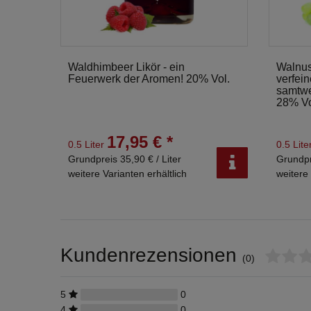
Waldhimbeer Likör - ein
Walnus
Feuerwerk der Aromen! 20% Vol.
verfei
samtwe
28% V
17,95 € *
0.5 Liter
0.5 Lite
Grundpreis 35,90 € / Liter
Grundpr
weitere Varianten erhältlich
weitere 
Kundenrezensionen
(0)
5
0
4
0