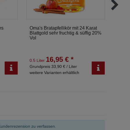
es
Oma's Bratapfellikör mit 24 Karat
Absint
Blattgold sehr fruchtig & süffig 20%
maxim
Vol
55% V
16,95 € *
0.5 Liter
0.5 Lit
Grundpreis 33,90 € / Liter
Grundpr
weitere Varianten erhältlich
weitere
Kundenrezension zu verfassen.