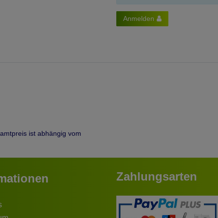
Anmelden
samtpreis ist abhängig vom
Zahlungsarten
rmationen
s
um