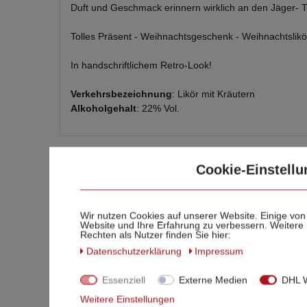
Duft und
Geschmack e
rinnern wirklich an den Jäger- 
Tolles Präsent - Weihnachtsgeschenk - Weihnachtslikö
In handschriftlichem Retro-Look!
Verkehrsbezeichnung
: Likör mit Kräutern
Alkoholgehalt
: 22% Vol.
Cookie-Einstellu
Wir nutzen Cookies auf unserer Website. Einige von
Ihr
Website und Ihre Erfahrung zu verbessern. Weitere
Rechten als Nutzer finden Sie hier:
Daten­schutz­erklärung
Impressum
Geben
Essenziell
Externe Medien
DHL W
Weitere Einstellungen