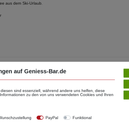
Tee aus dem Ski-Urlaub.
r
ngen auf Geniess-Bar.de
 diesen sind essenziell, während andere uns helfen, diese
e Meinung zählt!
 Informationen zu den von uns verwendeten Cookies und Ihren
 Sie Ihre Stimme für unseren Shop ab
unschzustellung
PayPal
Funktional