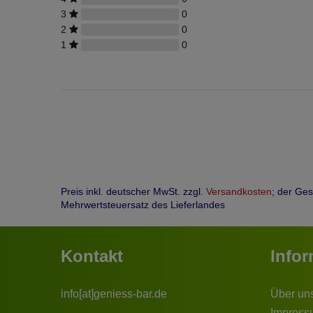
3
0
2
0
1
0
Preis inkl. deutscher MwSt. zzgl.
Versandkosten
; der Ge
Mehrwertsteuersatz des Lieferlandes
Kontakt
Info
info[at]geniess-bar.de
Über un
Impress