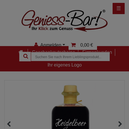
☰
Anmelden
0,00 €
Geschenkgutscheine
Firmenkunden
Anmelden
Ihr eigenes Logo
Registrieren
Merkzettel