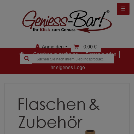
☰
Anmelden
0,00 €
Geschenkgutscheine
Firmenkunden
Anmelden
Ihr eigenes Logo
Registrieren
Merkzettel