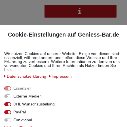
Flaschen Set 250ml hochwertige
Cookie-Einstellungen auf Geniess-Bar.de
Glasflaschen leer mit Korken
Schrumpfkapseln & 1 Trichter
zum selbst Befüllen mit Gin
Whisky Schnaps Likör Essig Öl
Wir nutzen Cookies auf unserer Website. Einige von diesen sind
günstige Flaschen Ginflaschen
essenziell, während andere uns helfen, diese Website und Ihre
Erfahrung zu verbessern. Weitere Informationen zu den von uns
Whiskyflaschen
verwendeten Cookies und Ihren Rechten als Nutzer finden Sie
7,00 € *
hier:
Daten­schutz­erklärung
Impressum
weitere Varianten erhältlich
Essenziell
Externe Medien
DHL Wunschzustellung
PayPal
Profi Set Apothekerflaschen leer
200 ml Glas Flaschen mit Korken
Funktional
Bast Schrumpfkapsel gold zum