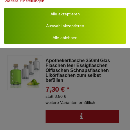
Weitere Einstellungen
selbst befüllen
7,10 € *
Alle akzeptieren
statt 8,30 €
weitere Varianten erhältlich
Auswahl akzeptieren
Alle ablehnen
Apothekerflasche 350ml Glas
Flaschen leer Essigflaschen
Ölflaschen Schnapsflaschen
Likörflaschen zum selbst
befüllen
7,30 € *
statt 8,50 €
weitere Varianten erhältlich