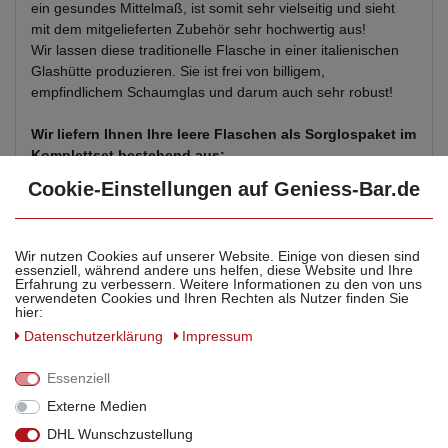
ein gesundes Mittelmaß, ist somit sehr vielseitig und sieht
mit dem mitgelieferten Zubehör sehr hochwertig aus!
Wir lassen diese traditionelle Flasche in einer italienischen
Glashütte produzieren. Sie ist frei von billigem,
empfindlichem Schaumglas und darum auch sehr robust!
Wir liefern Ihnen Ihre leere Flaschen als Sorglospaket im
Komplettset bestehend aus:
Cookie-Einstellungen auf Geniess-Bar.de
- 3 Glasflaschen je 250ml
- 3 Echtholz Griffkorken naturfarben
- 3 Flaschenkapseln transparent/schwarz zum selbst
Wir nutzen Cookies auf unserer Website. Einige von diesen sind
Versiegeln
essenziell, während andere uns helfen, diese Website und Ihre
- 1 Trichter
Erfahrung zu verbessern. Weitere Informationen zu den von uns
verwendeten Cookies und Ihren Rechten als Nutzer finden Sie
hier:
Die enthaltenen Korken sind sehr robust, lebensmittelecht,
Daten­schutz­erklärung
Impressum
aromaneutral und frei von Klebstoffen! Sie verschließen Ihre
Flaschen 100%ig dicht! Somit kann jede Flasche auch
Essenziell
liegend gelagert oder verschickt werden!
Externe Medien
Und damit kein Tropfen verloren geht, erhalten Sie gleich
DHL Wunschzustellung