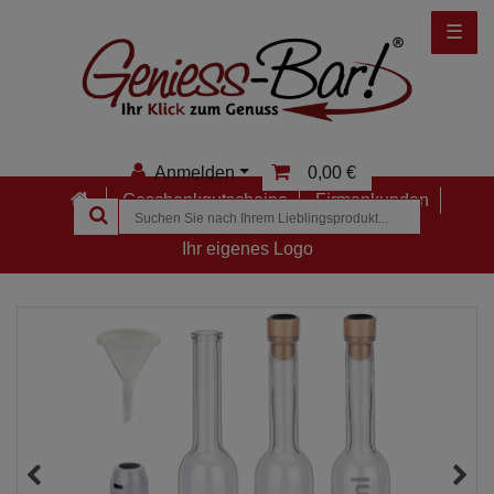
☰
Anmelden
0,00 €
Geschenkgutscheine
Firmenkunden
Anmelden
Ihr eigenes Logo
Registrieren
Merkzettel