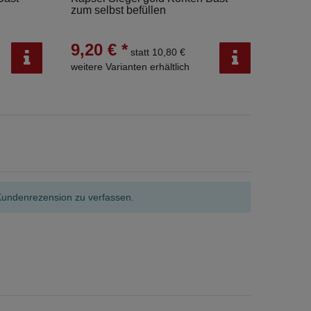
zum selbst befüllen
zum se
9,20 € *
10,7
statt 10,80 €
weitere Varianten erhältlich
weitere
Kundenrezension zu verfassen.