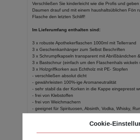
Verschließen Sie kinderleicht wie die Profis und gebe
Daumen drauf und mit einem haushaltsüblichen Fön ru
Flasche den letzten Schliff!
Im Lieferumfang enthalten sind:
3 x robuste Apothekerflaschen 1000ml mit Tellerrand
3 x Geschenkanhänger zum Selbst Beschriften
3 x Schrumpfkapseln transparent mit Abrißbändchen &
3 x Bastschnur (einfach um den Flaschenhals wickeln
3 x Holzgriffkorken aus Echtholz mit PE- Stopfen
- verschließen absolut dicht
- gewährleisten 100%-ige Aromaneutralität
- sehr stabil da der Korken in die Kappe eingepresst 
- frei von Klebstoffen
- frei von Weichmachern
- geeignet für Spirituosen, Absinth, Vodka, Whisky, Rum
Höhe
: Flasche 199 mm / Korken 15 mm / Gesamt 21
Cookie-Einstellu
Mündung Ø
: 18,3 mm
Durchmesser Boden
: 103,5 mm