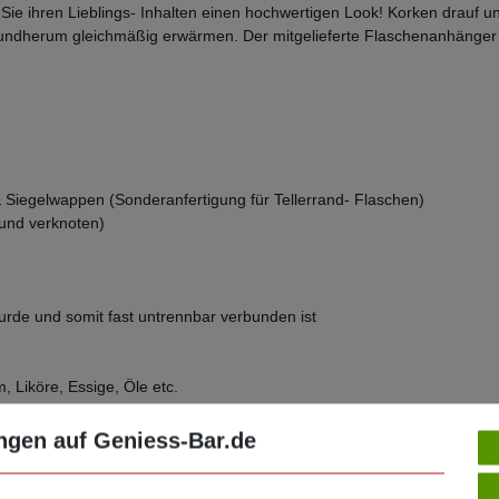
n Sie ihren Lieblings- Inhalten einen hochwertigen Look! Korken drauf 
ndherum gleichmäßig erwärmen. Der mitgelieferte Flaschenanhänger ka
 Siegelwappen (Sonderanfertigung für Tellerrand- Flaschen)
 und verknoten)
wurde und somit fast untrennbar verbunden ist
, Liköre, Essige, Öle etc.
4 mm
ngen auf Geniess-Bar.de