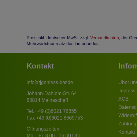
Preis inkl. deutscher MwSt. zzgl.
Versandkosten
; der Ge
Mehrwertsteuersatz des Lieferlandes
Kontakt
Info
info[at]geniess-bar.de
Über un
Impress
Johann-Dahlem-Str. 64
AGB
63814 Mainaschaff
Datensc
Tel.
+49 (0)6021 76355
Widerruf
Fax +49 (0)6021 8669753
Zahlung
Öffnungszeiten:
Kontakt
Mo. - Fr. 8.00 - 16.00 Uhr