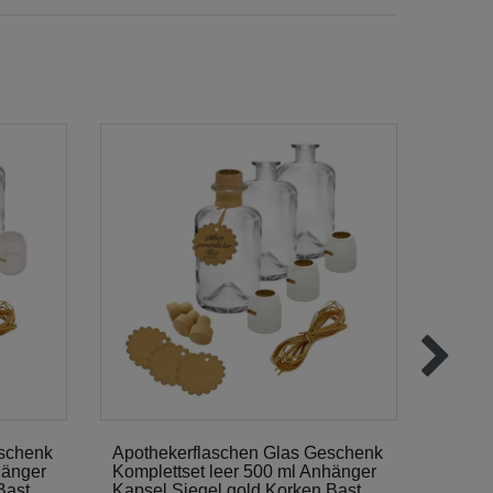
eschenk
Apothekerflaschen Glas Geschenk
Apoth
hänger
Komplettset leer 500 ml Anhänger
Komple
Bast
Kapsel Siegel gold Korken Bast
Kapsel