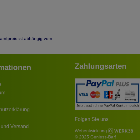
samtpreis ist abhängig vom
Zahlungsarten
rmationen
s
um
hutzerklärung
Folgen Sie uns
 und Versand
Webentwicklung
© 2025 Geniess-Bar!