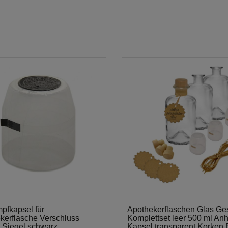
pfkapsel für
Apothekerflaschen Glas G
kerflasche Verschluss
Komplettset leer 500 ml An
 Siegel schwarz
Kapsel transparent Korken 