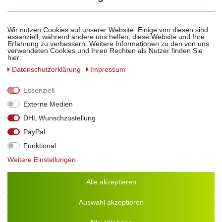
Säure:
3%
Zutaten:
Crema con "Aceto Balsamico di Modena IGP"
(Aceto Balsamico di Modena I.G.P.) 70% (Weinessig,
Wir nutzen Cookies auf unserer Website. Einige von diesen sind
essenziell, während andere uns helfen, diese Website und Ihre
konzentrierter Traubenmost, Farbstoff E150d), Zucker,
Erfahrung zu verbessern. Weitere Informationen zu den von uns
Glucose-Fructose-Sirup, modifizierte Stärke, konzentrierter
verwendeten Cookies und Ihren Rechten als Nutzer finden Sie
hier:
Feigen- & Dattelsaft, Aroma, Antioxidationsmittel E220
Allergene:
Enthält Sulfite
Daten­schutz­erklärung
Impressum
Essenziell
Externe Medien
DHL Wunschzustellung
PayPal
Funktional
Hierauf könnte auch Ihr Logo, Foto, Wappen oder Name
Weitere Einstellungen
stehen!
Für Privat:
Alle akzeptieren
Wir machen Ihren Geburtstag, Hochzeit oder Jubiläum zu
einem bleibendem Erlebnis! Wir liefern Ihr persönliches Foto,
Auswahl akzeptieren
Ihre Einladung oder das Gastgeschenk für Ihre