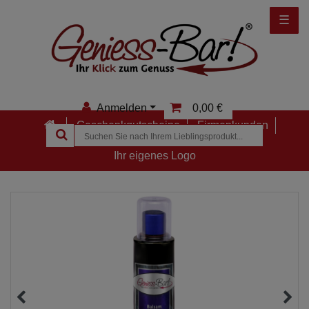
☰
Anmelden
0,00 €
Geschenkgutscheine
Firmenkunden
Anmelden
Ihr eigenes Logo
Registrieren
Merkzettel