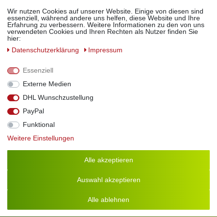
Wir nutzen Cookies auf unserer Website. Einige von diesen sind
Feine Essige & Öle
essenziell, während andere uns helfen, diese Website und Ihre
Erfahrung zu verbessern. Weitere Informationen zu den von uns
Raffinierte Liköre
verwendeten Cookies und Ihren Rechten als Nutzer finden Sie
Edle Brände & Spirituosen
hier:
Crema di Aceto Balsamico di Modena I.G.P.
Daten­schutz­erklärung
Impressum
Geschenkboxen
XL-Gebinde
Essenziell
Flaschen & Zubehör
Externe Medien
Gutscheine
DHL Wunschzustellung
PayPal
Funktional
Weitere Einstellungen
Preis inkl. deutscher MwSt. zzgl.
Versandkosten
; der Gesamtpreis
ist abhängig vom Mehrwertsteuersatz des Lieferlandes
Alle akzeptieren
Auswahl akzeptieren
Kontakt
Alle ablehnen
info[at]geniess-bar.de