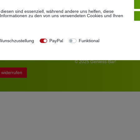
s
 diesen sind essenziell, während andere uns helfen, diese
 Informationen zu den von uns verwendeten Cookies und Ihren
um
hutzerklärung
unschzustellung
PayPal
Funktional
Folgen Sie uns
 und Versand
Webentwicklung
© 2025 Geniess-Bar!
 widerrufen