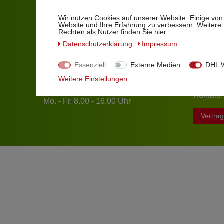
info[at]geniess-bar.de
Über un
Wir nutzen Cookies auf unserer Website. Einige von
Website und Ihre Erfahrung zu verbessern. Weitere
Impress
Rechten als Nutzer finden Sie hier:
Johann-Dahlem-Str. 64
AGB
63814 Mainaschaff
Daten­schutz­erklärung
Impressum
Datensc
Tel.
+49 (0)6021 76355
Essenziell
Externe Medien
DHL W
Widerruf
Fax +49 (0)6021 8669753
Weitere Einstellungen
Zahlung
Öffnungszeiten:
Kontakt
Mo. - Fr. 8.00 - 16.00 Uhr
Vertrag