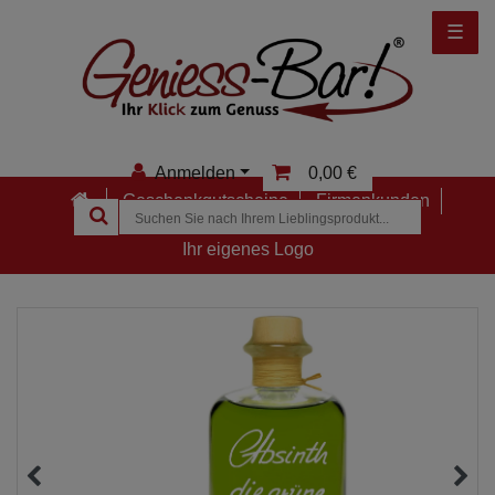
☰
Anmelden
0,00 €
Geschenkgutscheine
Firmenkunden
Anmelden
Ihr eigenes Logo
Registrieren
Merkzettel