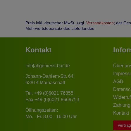
Preis inkl. deutscher MwSt. zzgl.
Versandkosten
; der Ge
Mehrwertsteuersatz des Lieferlandes
Kontakt
Info
info[at]geniess-bar.de
Über un
Impress
Johann-Dahlem-Str. 64
AGB
63814 Mainaschaff
Datensc
Tel.
+49 (0)6021 76355
Widerruf
Fax +49 (0)6021 8669753
Zahlung
Öffnungszeiten:
Kontakt
Mo. - Fr. 8.00 - 16.00 Uhr
Vertrag