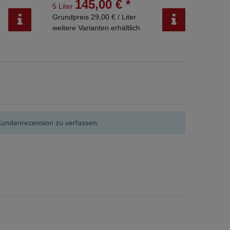
145,00 € *
5 Liter
0.35 Li
Grundpreis 29,00 € / Liter
Grundpr
weitere Varianten erhältlich
weitere
Kundenrezension zu verfassen.