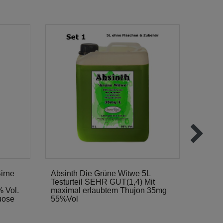
irne
Absinth Die Grüne Witwe 5L
Absin
Testurteil SEHR GUT(1,4) Mit
erlaub
% Vol.
maximal erlaubtem Thujon 35mg
55% V
uose
55%Vol