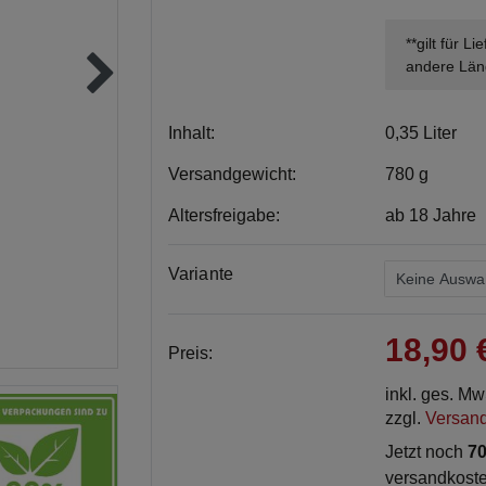
**gilt für L
andere Län
Inhalt:
0,35 Liter
Versandgewicht:
780 g
Altersfreigabe:
ab 18 Jahre
Variante
18,90
Preis:
inkl. ges. M
zzgl.
Versan
Jetzt noch
70
versandkoste