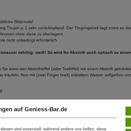
bliche Bitternote!
35 mg Thujon p. L sehr zurückhaltend. Der Thujongehalt liegt somit an
r Aromen ohne diese zu überlagern.
te nicht unbedingt erforderlich.
Eiswasser milchig- weiß! So wird Ihr Absinth auch optisch zu einem
en Sie dann den Absinthlöffel (oder Teelöffel) mit einem Absinth geträ
 träufeln. Nun mit (zwei Finger breit) eiskaltem Wasser aufgießen und 
ff
ngen auf Geniess-Bar.de
iven Geschenk- Flasche aus Klarglas, ohne Altglasanteil!
6g)
 diesen sind essenziell, während andere uns helfen, diese