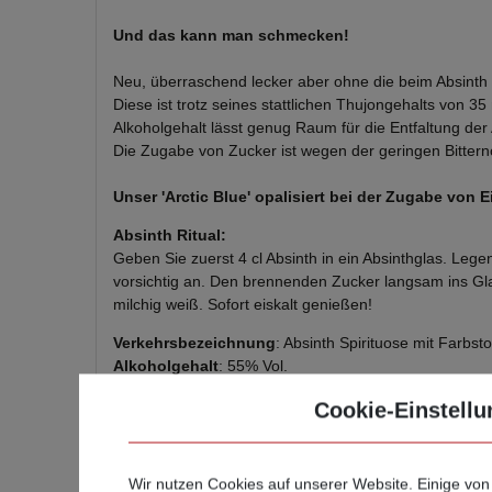
Und das kann man schmecken!
Neu, überraschend lecker aber ohne die beim Absinth ü
Diese ist trotz seines stattlichen Thujongehalts von 
Alkoholgehalt lässt genug Raum für die Entfaltung de
Die Zugabe von Zucker ist wegen der geringen Bitterno
Unser 'Arctic Blue' opalisiert bei der Zugabe von 
Absinth Ritual:
Geben Sie zuerst 4 cl Absinth in ein Absinthglas. Leg
vorsichtig an. Den brennenden Zucker langsam ins Glas
milchig weiß. Sofort eiskalt genießen!
Verkehrsbezeichnung
: Absinth Spirituose mit Farbsto
Alkoholgehalt
: 55% Vol.
Thujongehalt
: 35 mg/L
Cookie-Einstellu
Wir liefern diesen Artikel in einer hochwertigen, mass
(Leergewicht Karaffe 0,35L= 426g/0,5L=641g/0,7L=84
Wir nutzen Cookies auf unserer Website. Einige von