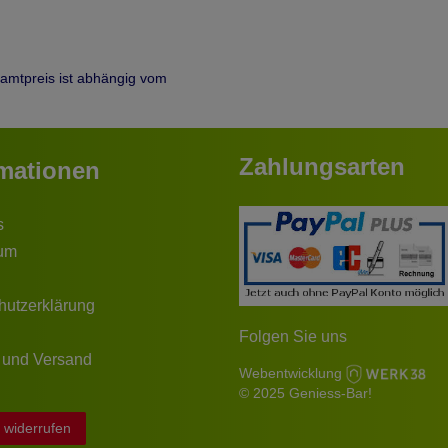
samtpreis ist abhängig vom
Zahlungsarten
rmationen
s
um
hutzerklärung
Folgen Sie uns
 und Versand
Webentwicklung
© 2025 Geniess-Bar!
 widerrufen