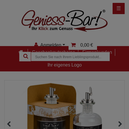
☰
Anmelden
0,00 €
Geschenkgutscheine
Firmenkunden
Anmelden
Ihr eigenes Logo
Registrieren
Merkzettel