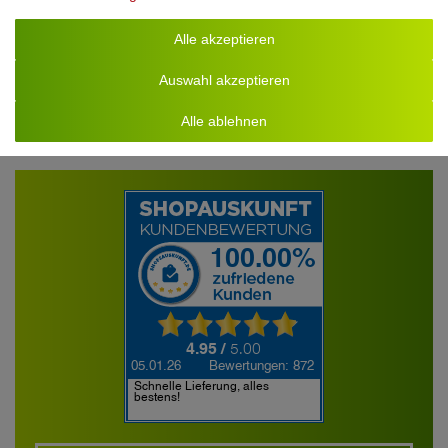
MIT UND OHNE Zucker Füllung bestellen!
Alle akzeptieren
Motiv
: Sugar
Farbe
: Schwarz auf Weiß
Auswahl akzeptieren
Alle ablehnen