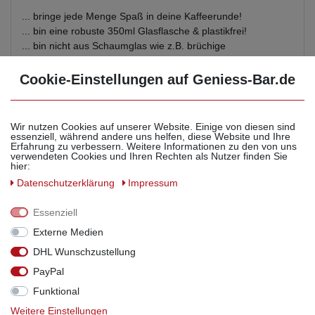
... bringe jede Menge Spaß in deine Kaffeerunde!
... bin eine robuste 350ml Glasflasche & plastikfrei!
... bin nicht aus Schaumglas wie z.B. brüchige
Reagenzgläser!
... habe einen massiven Ausgießer aus Edelstahl & Silikon
Cookie-Einstellungen auf Geniess-Bar.de
aus deutscher Herstellung & habe bei sachgemäßer
Handhabung 5J. Garantie!
Wir nutzen Cookies auf unserer Website. Einige von diesen sind
Die Reinigung deines Zuckerspender erfolgt ganz einfach
essenziell, während andere uns helfen, diese Website und Ihre
Erfahrung zu verbessern. Weitere Informationen zu den von uns
mit warmen Wasser. Vor der Wiederbefüllung innen gut
verwendeten Cookies und Ihren Rechten als Nutzer finden Sie
trocknen lassen.
hier:
Daten­schutz­erklärung
Impressum
Und wenn mal ein Malheur passiert, bei uns erhälst du für
deinen Zucker Dosierer auch gleich
Essenziell
neue Motivetiketten und Ersatz Ausgießer.
Externe Medien
DHL Wunschzustellung
Dafür einfach den QR- Code auf der Verpackung scannen,
Motiv(e) aussuchen und einfach per Briefpost zusenden
PayPal
lassen!
Funktional
Weitere Einstellungen
Übrigens
: Unsere Zuckerspender kannst du hier im Shop