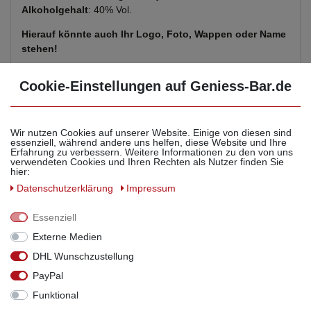
Alkoholgehalt
: 40% Vol.
Hierauf könnte auch Ihr Logo, Foto, Wappen oder Name
stehen!
Für Privat:
Cookie-Einstellungen auf Geniess-Bar.de
Wir machen Ihren Geburtstag, Hochzeit oder Jubiläum zu
einem bleibendem Erlebnis! Wir liefern Ihr persönliches Foto,
Ihre Einladung oder das Gastgeschenk für Ihre
Hochzeitsgäste, mit Ihrem persönlichen und hochwertigem
Wir nutzen Cookies auf unserer Website. Einige von diesen sind
essenziell, während andere uns helfen, diese Website und Ihre
Flaschen- Etikett, auf unseren Flaschen.
Erfahrung zu verbessern. Weitere Informationen zu den von uns
Ohne Aufpreis bereits ab 6 Flaschen möglich!
verwendeten Cookies und Ihren Rechten als Nutzer finden Sie
hier:
Daten­schutz­erklärung
Impressum
Für Gewerbe:
Verbinden Sie Individualität mit bewährter Geniess-Bar
Essenziell
Qualität und setzen Sie Ihre eigene Marke in Szene! Wir
setzen das für Sie um!
Externe Medien
Ohne Aufpreis bereits ab 12 Flaschen möglich!
DHL Wunschzustellung
PayPal
Funktional