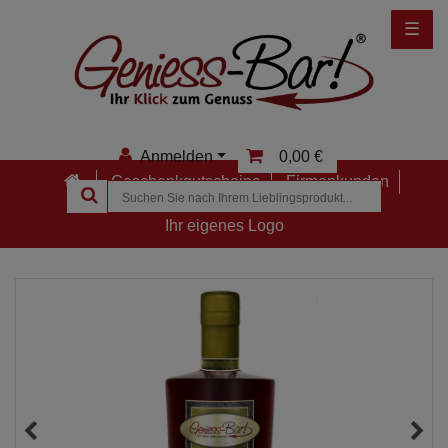
☰
Anmelden
0,00 €
Geschenkgutscheine
Firmenkunden
Anmelden
Ihr eigenes Logo
Registrieren
Merkzettel