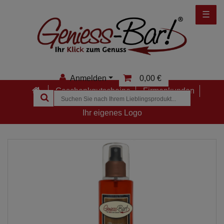
☰
Anmelden
0,00 €
Geschenkgutscheine
Firmenkunden
Anmelden
Ihr eigenes Logo
Registrieren
Merkzettel