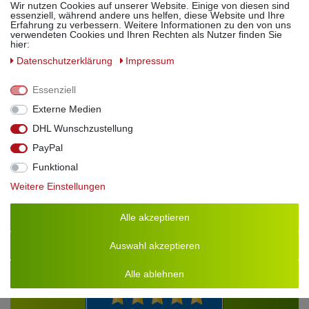
Wir nutzen Cookies auf unserer Website. Einige von diesen sind
Zum Grillen, Braten und Schmoren.
essenziell, während andere uns helfen, diese Website und Ihre
Erfahrung zu verbessern. Weitere Informationen zu den von uns
verwendeten Cookies und Ihren Rechten als Nutzer finden Sie
Sehr lecker für Bratkartoffeln oder über Pasta Saucen (ca. 1
hier:
TL pro Portion).
Daten­schutz­erklärung
Impressum
Ohne Konservierungsmittel.
Essenziell
Verkehrsbezeichnung
: Rapsöl aromatisiert
Externe Medien
Zutaten
: Rapsöl, Peperoni, natürliches Gewürzaroma
Allergene
: Kann Spuren von Nüssen enthalten.
DHL Wunschzustellung
PayPal
Funktional
Weitere Einstellungen
Alle akzeptieren
Auswahl akzeptieren
Alle ablehnen