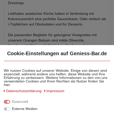
Dressings.
Liebhaber asiatischer Küche haben in Verbindung mit
Kokosnussmilch eine perfekte Saucenbasis. Oder einfach als
i-Tüpfelchen auf Obstsalaten und für Desserts.
Die passenden Begleiter für gelungene Vinaigrettes mit
unserem Orangen Balsam sind milde Olivenöle,
Haselnussöl, Walnussöl, Kürbiskernöl oder geröstetes
Sesamöl.
Cookie-Einstellungen auf Geniess-Bar.de
Wir füllen nach Ihrer Bestellung immer frisch für Sie ab
und liefern diesen Artikel in einem 5L Kanister!!
Wir nutzen Cookies auf unserer Website. Einige von diesen sind
essenziell, während andere uns helfen, diese Website und Ihre
Wir führen unseren Orangen Balsam Essig - Spezialität auch
Erfahrung zu verbessern. Weitere Informationen zu den von uns
verwendeten Cookies und Ihren Rechten als Nutzer finden Sie
in weiteren Größen.
hier:
Daten­schutz­erklärung
Impressum
Diesen EAN Code zur Artikelsuche eingeben:
Essenziell
5L ohne Flaschen = 4260530786492
5L inkl. 2 Flaschen & Ausgiesser = 4260375678358
Externe Medien
5L inkl. 10 Flaschen, Korken, Kapseln, Bast & Anhänger =