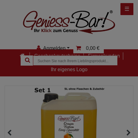
☰
Anmelden
0,00 €
Geschenkgutscheine
Firmenkunden
Anmelden
Ihr eigenes Logo
Registrieren
Merkzettel