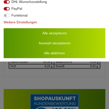
DHL Wunschzustellung
4260530786508
PayPal
Mindestens haltbar bis Ende
: 6 Monate nach Kauf =
Funktional
Abfüllung (jeweiliges Datum auf dem Rückenetikett).
Weitere Einstellungen
Zutaten
: Orangensaft aus Konzentrat (68%), Essig,
Weißzucker, Wasser, Aromen,
Antioxidationsmittel
E220,
Alle akzeptieren
Sulfite
Auswahl akzeptieren
Alle ablehnen