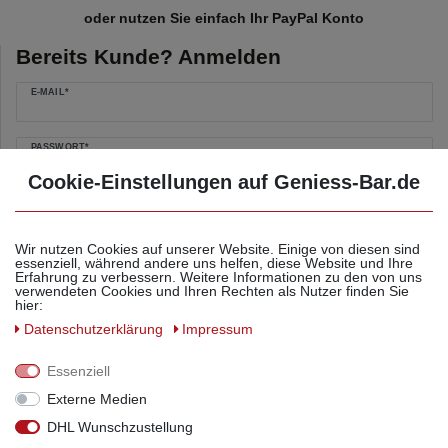
oder nutzen Sie einfach Ihr PayPal Konto
Bereits Kunde? Anmelden
E-MAIL*
PASSWORT*
Cookie-Einstellungen auf Geniess-Bar.de
Passwort vergessen?
Anmelden
Wir nutzen Cookies auf unserer Website. Einige von diesen sind
essenziell, während andere uns helfen, diese Website und Ihre
Erfahrung zu verbessern. Weitere Informationen zu den von uns
verwendeten Cookies und Ihren Rechten als Nutzer finden Sie
hier:
Preis inkl. deutscher MwSt. zzgl.
Versandkosten
; der Gesamtpreis
ist abhängig vom Mehrwertsteuersatz des Lieferlandes
Daten­schutz­erklärung
Impressum
Essenziell
Externe Medien
Kontakt
DHL Wunschzustellung
info[at]geniess-bar.de