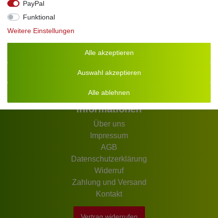
PayPal
Johann-Dahlem-Str. 64
Funktional
63814 Mainaschaff
Weitere Einstellungen
Tel.
+49 (0)6021 76355
Fax +49 (0)6021 8669753
Alle akzeptieren
Öffnungszeiten:
Mo. - Fr. 8.00 - 16.00 Uhr
Auswahl akzeptieren
Alle ablehnen
Informationen
Über uns
Impressum
AGB
Datenschutzerklärung
Widerruf
Zahlung und Versand
Kontakt
Vertrag widerrufen