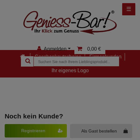
☰
Anmelden
0,00 €
Geschenkgutscheine
Firmenkunden
Anmelden
Ihr eigenes Logo
Registrieren
1. Warenkorb
2. Anmeldung
3. Lieferung,
Merkzettel
Zahlung &
Übersicht
Noch kein Kunde?
Registrieren
Als Gast bestellen