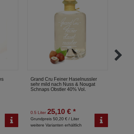
es
Grand Cru Feiner Haselnussler
Gesch
sehr mild nach Nuss & Nougat
Streuo
Schnaps Obstler 40% Vol.
Mirab
Vol.
25,10 € *
0.5 Liter
1.05 Li
Grundpreis 50,20 € / Liter
Grundpr
weitere Varianten erhältlich
weitere