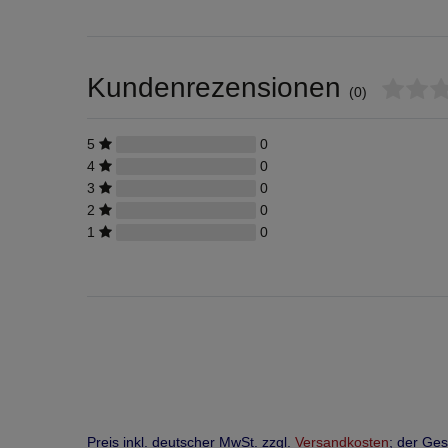
Kundenrezensionen
(0)
5
0
4
0
3
0
2
0
1
0
Preis inkl. deutscher MwSt. zzgl.
Versandkosten
; der Ge