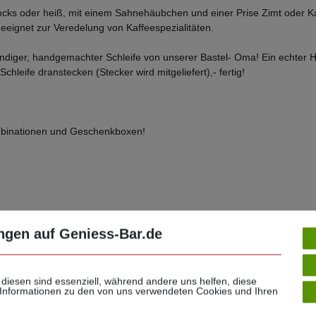
ocks oder heiß, mit einem Sahnehäubchen und einer Prise Zimt oder K
 geeignet zur Veredelung von Kaffeespezialitäten.
endiger, handgemachter Schleife von unserer Bastel- Oma! Ein echter 
chleife dranstecken (Stecker wird mitgeliefert),- fertig!
Kombinationen und Geschenkboxen!
einschliesslich Laktose
ngen auf Geniess-Bar.de
 diesen sind essenziell, während andere uns helfen, diese
 Informationen zu den von uns verwendeten Cookies und Ihren