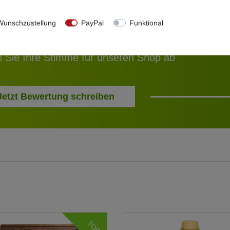
e Meinung zählt!
unschzustellung
PayPal
Funktional
 Sie Ihre Stimme für unseren Shop ab
Jetzt Bewertung schreiben
TOP!