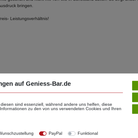
usdruck bringen.
is- Leistungsverhältnis!
ngen auf Geniess-Bar.de
 diesen sind essenziell, während andere uns helfen, diese
 Informationen zu den von uns verwendeten Cookies und Ihren
e Meinung zählt!
unschzustellung
PayPal
Funktional
 Sie Ihre Stimme für unseren Shop ab