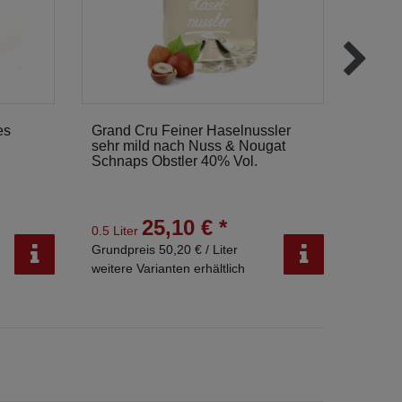
es
Grand Cru Feiner Haselnussler
Grand 
sehr mild nach Nuss & Nougat
sehr f
Schnaps Obstler 40% Vol.
Schnap
Mirab
25,10 € *
0.5 Liter
0.5 Lit
Grundpreis 50,20 € / Liter
Grundpr
weitere Varianten erhältlich
weitere