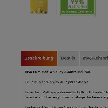
Beschreibung
Details
Inverkehrbr
Irish Pure Malt Whiskey 3 Jahre 40% Vol.
Ein Pure Malt Whiskey der Spitzenklasse!
Unser Irish Malt wurde dreimal im Pott- Still (
Kupfer Sti
heranreifen, überzeugt unser 3- jähriger Ire
bereits in
Hierbei wird beim Darren (Trocknen) der Gerste mit Koh