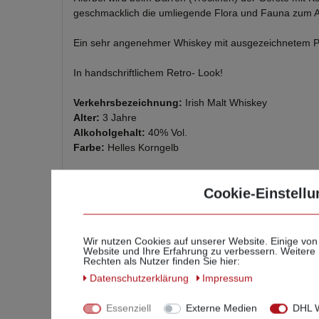
geschmacklich die umliegende Flora und Fauna zum A
Ein sehr angenehmer Whiskey mit ausgezeichnetem Pre
In handschriftlichem Retro- Look!
Verkehrsbezeichnung:
Irish Malt Whiskey
Alter:
3 Jahre
Alkoholgehalt:
40% Vol.
Farbe:
Helles Korngelb
Cookie-Einstellu
Wir nutzen Cookies auf unserer Website. Einige von
Website und Ihre Erfahrung zu verbessern. Weitere
Rechten als Nutzer finden Sie hier:
Ihr
Daten­schutz­erklärung
Impressum
Essenziell
Externe Medien
DHL W
Geben