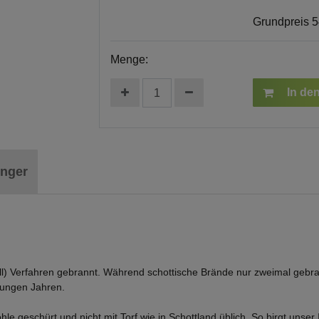
Grundpreis
5
Menge:
In de
inger
ll)
Verfahren gebrannt.
Während schottische Brände nur zweimal gebra
 jungen Jahren.
le geschürt und nicht mit Torf wie in Schottland üblich.
So birgt unser 