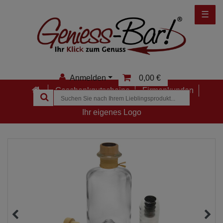
☰
Anmelden
0,00 €
Geschenkgutscheine
Firmenkunden
Anmelden
Ihr eigenes Logo
Registrieren
Merkzettel