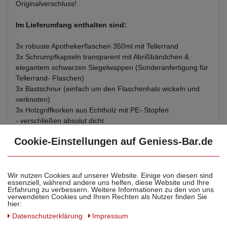
Originalverschluss!
Im Lieferumfang enthalten sind:
3x robuste Apothekerflaschen 350ml mit Tellerrand
3x Schrumpfkapseln transparent mit Abrißbändchen &
elegantem schwarzen Siegelwappen (Sonderanfertigung für
Tellerrand- Flaschen)
3x Bastschnur (einfach um den Flaschenhals wickeln und
verknoten)
3x Holzgriffkorken aus Echtholz mit PE- Stopfen
- verschließen absolut dicht
- gewährleisten 100%-ige Aromaneutralität
Cookie-Einstellungen auf Geniess-Bar.de
- sehr stabil da der Korken in die Kappe eingepresst wurde
und somit fast untrennbar verbunden ist
- frei von Klebstoffen
- frei von Weichmachern
Wir nutzen Cookies auf unserer Website. Einige von diesen sind
essenziell, während andere uns helfen, diese Website und Ihre
- geeignet für Spirituosen, Absinth, Vodka, Whisky, Rum,
Erfahrung zu verbessern. Weitere Informationen zu den von uns
Liköre, Essige, Öle etc.
verwendeten Cookies und Ihren Rechten als Nutzer finden Sie
hier:
Daten­schutz­erklärung
Impressum
Höhe
: Flasche 147 mm / Korken 15 mm / Gesamt 162 mm