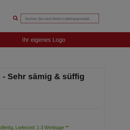
Ihr eigenes Logo
 - Sehr sämig & süffig
dfertig, Lieferzeit: 1-3 Werktage **