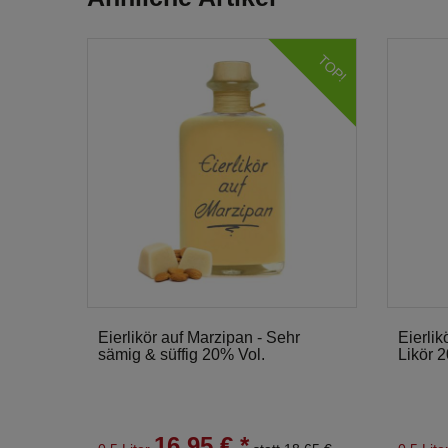
TOP!
Eierlikör auf Marzipan - Sehr
Eierlik
sämig & süffig 20% Vol.
Likör 
16,95 € *