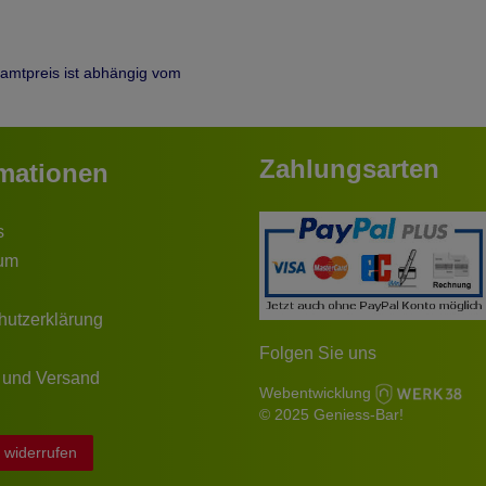
samtpreis ist abhängig vom
Zahlungsarten
rmationen
s
um
hutzerklärung
Folgen Sie uns
 und Versand
Webentwicklung
© 2025 Geniess-Bar!
 widerrufen