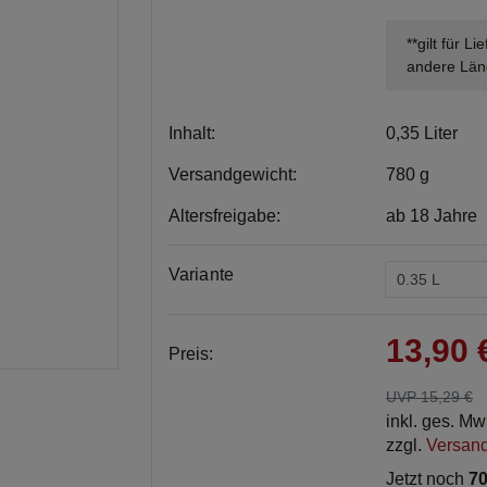
**gilt für L
andere Län
Inhalt:
0,35 Liter
Versandgewicht:
780 g
Altersfreigabe:
ab 18 Jahre
Variante
13,90
Preis:
UVP 15,29 €
inkl. ges. M
zzgl.
Versan
Jetzt noch
70