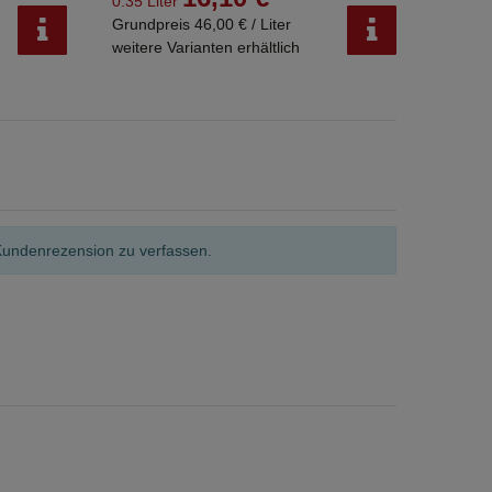
0.35 Liter
0.35 Li
Grundpreis 46,00 € / Liter
Grundpr
weitere Varianten erhältlich
weitere
Kundenrezension zu verfassen.