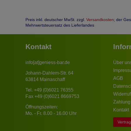
Preis inkl. deutscher MwSt. zzgl.
Versandkosten
; der Ge
Mehrwertsteuersatz des Lieferlandes
Kontakt
Info
info[at]geniess-bar.de
Über un
Impress
Johann-Dahlem-Str. 64
AGB
63814 Mainaschaff
Datensc
Tel.
+49 (0)6021 76355
Widerruf
Fax +49 (0)6021 8669753
Zahlung
Öffnungszeiten:
Kontakt
Mo. - Fr. 8.00 - 16.00 Uhr
Vertrag