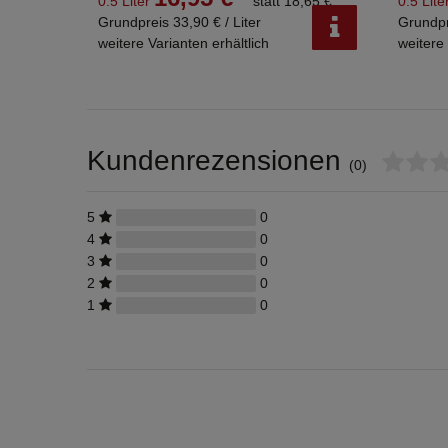
0.5 Liter
statt 18,65 €
0.5 Lite
Grundpreis 33,90 € / Liter
Grundpr
weitere Varianten erhältlich
weitere 
Kundenrezensionen
(0)
5
0
4
0
3
0
2
0
1
0