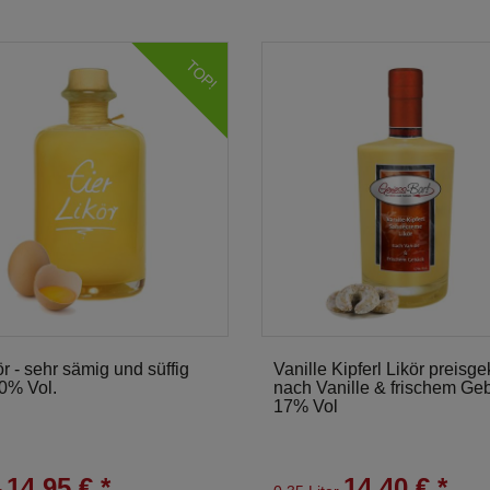
TOP!
ör - sehr sämig und süffig
Vanille Kipferl Likör preisge
20% Vol.
nach Vanille & frischem Ge
17% Vol
14,95 € *
14,40 € *