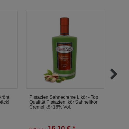
krönt
Pistazien Sahnecreme Likör - Top
Mocca
bäck!
Qualität Pistazienlikör Sahnelikör
Nuts S
Cremelikör 16% Vol.
16,10 € *