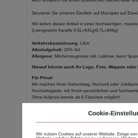
Auch erhältlich mit einem praktischen Becherhalter u
Servieren Sie unseren Eierlikör auf Marzipan auf Eiswü
Wir liefern diesen Artikel in einer hochwertigen, mass
(Leergewicht Karaffe 0,5L=641g/0,7L=846g)
Verkehrsbezeichnung:
Likör
Alkoholgehalt:
20% Vol.
Allergene:
Milcherzeugnisse inkl. Laktose, kann Spur
Hierauf könnte auch Ihr Logo, Foto, Wappen oder
Für Privat:
Wir machen Ihren Geburtstag, Hochzeit oder Jubiläum 
Hochzeitsgäste, mit Ihrem persönlichen und hochwerti
Ohne Aufpreis bereits ab 6 Flaschen möglich!
Für Gewerbe:
Cookie-Einstellu
Verbinden Sie Individualität mit bewährter Geniess-Ba
Ohne Aufpreis bereits ab 12 Flaschen möglich!
Wir nutzen Cookies auf unserer Website. Einige von