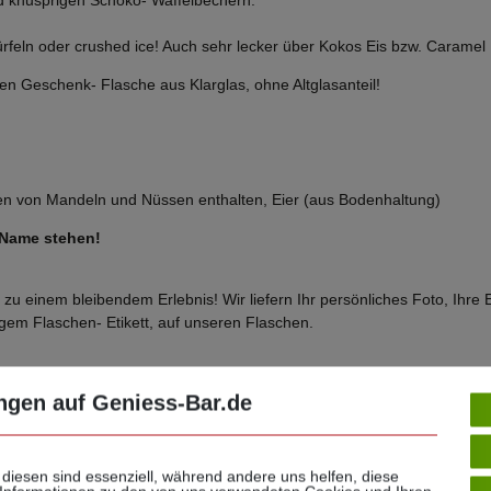
nd knusprigen Schoko- Waffelbechern.
rfeln oder crushed ice! Auch sehr lecker
über Kokos Eis bzw. Caramel 
iven Geschenk- Flasche aus Klarglas, ohne Altglasanteil!
en von Mandeln und Nüssen enthalten, Eier (aus Bodenhaltung)
 Name stehen!
zu einem bleibendem Erlebnis! Wir liefern Ihr persönliches Foto, Ihre
gem Flaschen- Etikett, auf unseren Flaschen.
ngen auf Geniess-Bar.de
r Qualität und setzen Sie Ihre eigene Marke in Szene! Wir setzen das fü
 diesen sind essenziell, während andere uns helfen, diese