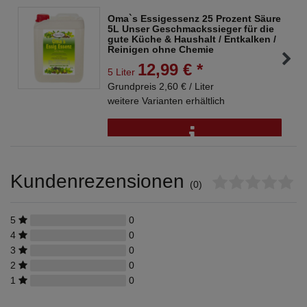
Oma`s Essigessenz 25 Prozent Säure
5L Unser Geschmackssieger für die
gute Küche & Haushalt / Entkalken /
Reinigen ohne Chemie
12,99 € *
5 Liter
Grundpreis 2,60 € / Liter
weitere Varianten erhältlich
Kundenrezensionen
(0)
5
0
4
0
3
0
2
0
1
0