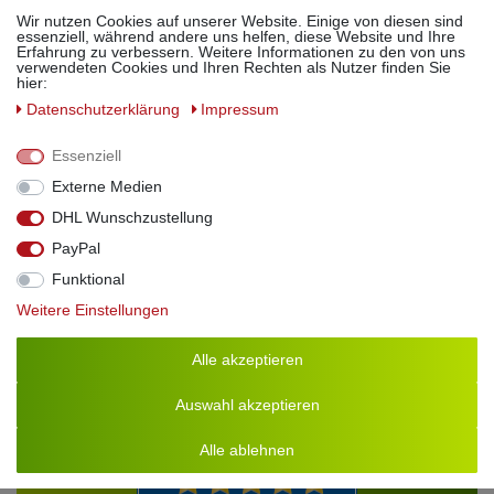
Wir nutzen Cookies auf unserer Website. Einige von diesen sind
Im Lieferumfang enthalten sind:
essenziell, während andere uns helfen, diese Website und Ihre
Erfahrung zu verbessern. Weitere Informationen zu den von uns
verwendeten Cookies und Ihren Rechten als Nutzer finden Sie
Set 1:
5L Alte Pflaume ohne Flaschen & Zubehör
hier:
Set 2:
5L
Alte Pflaume
mit 2x 0,5L Flaschen & 2 Ausgießern
Daten­schutz­erklärung
Impressum
Set 3:
5L Alte Pflaume
mit 10 Flaschen 0,5L inkl. Korken,
Bast, Flaschenkapseln & Geschenkanhänger
Essenziell
Externe Medien
Verkehrsbezeichnung:
Spirituose
Alkoholgehalt:
40% Vol.
DHL Wunschzustellung
PayPal
Funktional
Weitere Einstellungen
Alle akzeptieren
Auswahl akzeptieren
Alle ablehnen