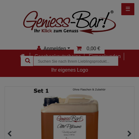
☰
Anmelden
0,00 €
Geschenkgutscheine
Firmenkunden
Anmelden
Ihr eigenes Logo
Registrieren
Merkzettel