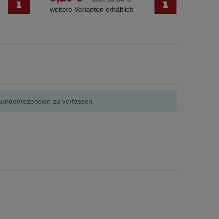
weitere Varianten erhältlich
weitere
Kundenrezension zu verfassen.