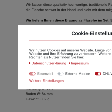
Wir lassen diese qualitativ hochwertige, traditionelle 
die Flasche schwer in der Hand und sieht mit dem mit
Wir liefern Ihnen diese Braunglas Flasche im Set 
- 1 Apothekerflasche schwarz braun antik
Cookie-Einstellu
- 1 PE Korken Titangrau matt
- 1 Flaschenkapsel zum selbst Verschweißen (Fön gen
- schwarzem Raffia Geschenkband
Wir nutzen Cookies auf unserer Website. Einige von
- 3 stilvolle selbstklebende Etiketten in verschiedenen
Website und Ihre Erfahrung zu verbessern. Weitere
Rechten als Nutzer finden Sie hier:
Die ansprechenden Etiketten sind hochwertig bedruckt
Daten­schutz­erklärung
Impressum
Die Korken sind robust, absolut dicht und sitzen str
Klebstoffen! Wer möchte, kann den Stopfen vor dem 
Essenziell
Externe Medien
DHL W
Weitere Einstellungen
Höhe: Flasche 161 mm + Korken 15 mm = gesamt 1
Mündung Ø: 18,3 mm
Boden Ø: 84 mm
Gewicht: 502 g