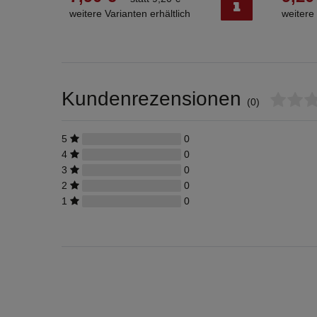
weitere Varianten erhältlich
weitere 
Kundenrezensionen
(0)
5
0
4
0
3
0
2
0
1
0