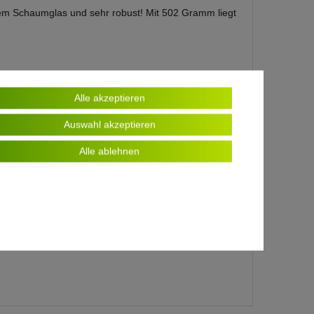
illigem Schaumglas und sehr robust! Mit 502 Gramm liegt
Alle akzeptieren
Auswahl akzeptieren
Alle ablehnen
e perfekt als Geschenk geeignet sind!
ebensmittelecht, aromaneutral und frei von
ken sondern drehen!