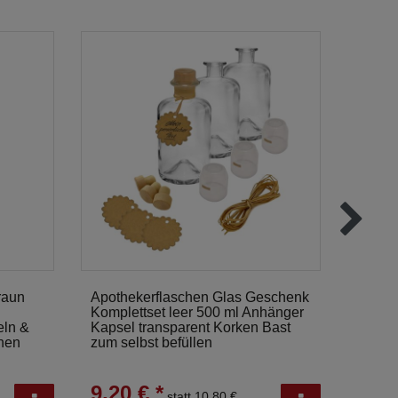
raun
Apothekerflaschen Glas Geschenk
Milchf
Komplettset leer 500 ml Anhänger
500ml 
eln &
Kapsel transparent Korken Bast
Weitha
hen
zum selbst befüllen
9,20 € *
4,95
statt 10,80 €