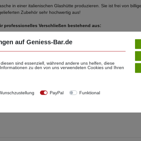
Flasche in einer italienischen Glashütte produzieren. Sie ist frei von b
gelieferten Zubehör sehr hochwertig aus!
für professionelles Verschließen bestehend aus:
ngen auf Geniess-Bar.de
ügt)
 diesen sind essenziell, während andere uns helfen, diese
 Motiven
 Informationen zu den von uns verwendeten Cookies und Ihren
, abwaschbar und machen Ihre Flaschen zu liebenswerten Unikaten, di
amm im Flaschenhals. Die Flaschenstopfen bestehen aus PE, sind 100% l
Reindrücken etwas anfeuchten. Beim Abnehmen des Korkens nicht knic
unschzustellung
PayPal
Funktional
76 mm