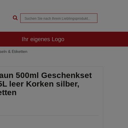
Ihr eigenes Logo
eln & Etiketten
raun 500ml Geschenkset
L leer Korken silber,
etten