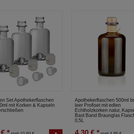
en Set Apothekerflaschen
Apothekerflaschen 500ml b
00ml mit Korken & Kapseln
leer Profiset mit edlen
rschließen
Echtholzkorken natur, Kaps
Bast Band Braunglas Flasc
0,5L
 € *
4,30 € *
statt 10,80 €
statt 4,95 €